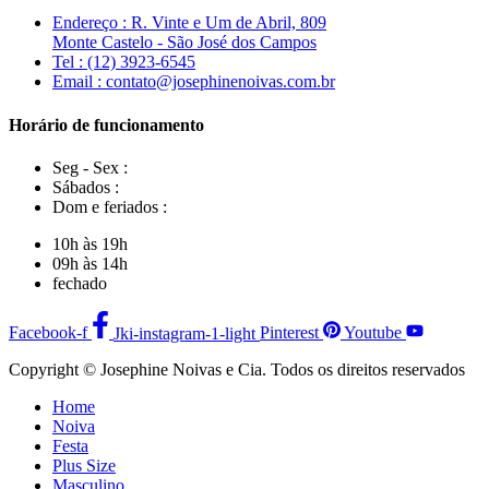
Endereço : R. Vinte e Um de Abril, 809
Monte Castelo - São José dos Campos
Tel : (12) 3923-6545
Email : contato@josephinenoivas.com.br
Horário de funcionamento
Seg - Sex :
Sábados :
Dom e feriados :
10h às 19h
09h às 14h
fechado
Facebook-f
Jki-instagram-1-light
Pinterest
Youtube
Copyright © Josephine Noivas e Cia. Todos os direitos reservados
Home
Noiva
Festa
Plus Size
Masculino