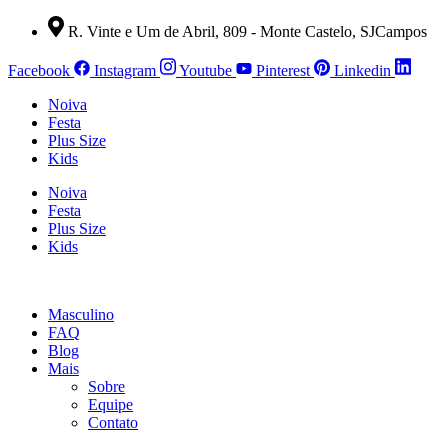
Ir
R. Vinte e Um de Abril, 809 - Monte Castelo, SJCampos
para
o
Facebook
Instagram
Youtube
Pinterest
Linkedin
conteúdo
Noiva
Festa
Plus Size
Kids
Noiva
Festa
Plus Size
Kids
Masculino
FAQ
Blog
Mais
Sobre
Equipe
Contato