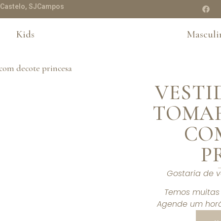
te Castelo, SJCampos
Kids
Masculi
VESTI
TOMAR
CO
P
Gostaria de 
Temos muitas 
Agende um horá