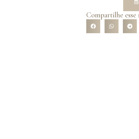
Compartilhe esse
R NOSSA
e com a variedade de
l opções de trajes com