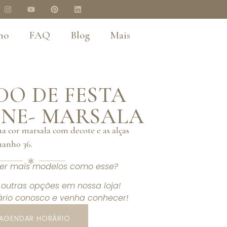
no
FAQ
Blog
Mais
DO DE FESTA
INE- MARSALA
na cor marsala com decote e as alças
manho 36.
ver mais modelos como esse?
outras opções em nossa loja!
rio conosco e venha conhecer!
AGENDAR HORÁRIO