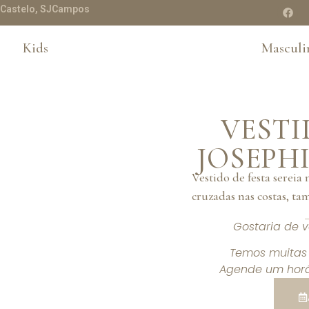
te Castelo, SJCampos
Kids
Masculi
VESTI
JOSEPH
Vestido de festa sereia 
cruzadas nas costas, ta
Gostaria de 
Temos muitas 
Agende um horá