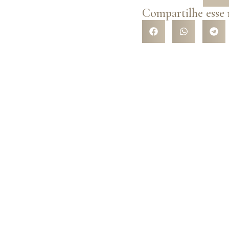
Compartilhe esse
R NOSSA
e com a variedade de
l opções de trajes com