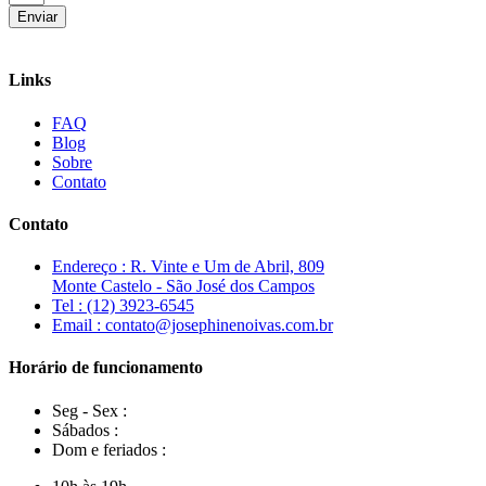
Enviar
Links
FAQ
Blog
Sobre
Contato
Contato
Endereço : R. Vinte e Um de Abril, 809
Monte Castelo - São José dos Campos
Tel : (12) 3923-6545
Email : contato@josephinenoivas.com.br
Horário de funcionamento
Seg - Sex :
Sábados :
Dom e feriados :