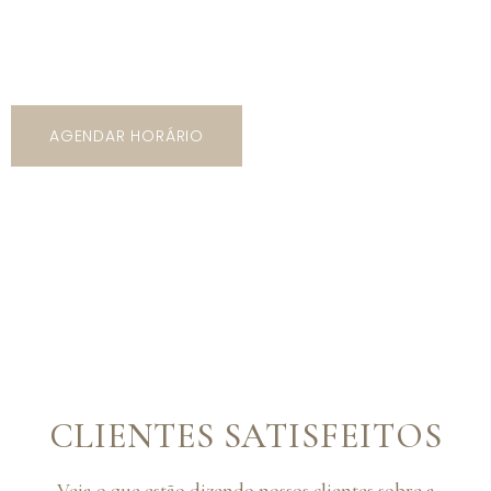
5 mil opções de trajes com os mais variados tipos de
modelos, cores e estilos!
AGENDAR HORÁRIO
CLIENTES SATISFEITOS
Veja o que estão dizendo nossos clientes sobre a