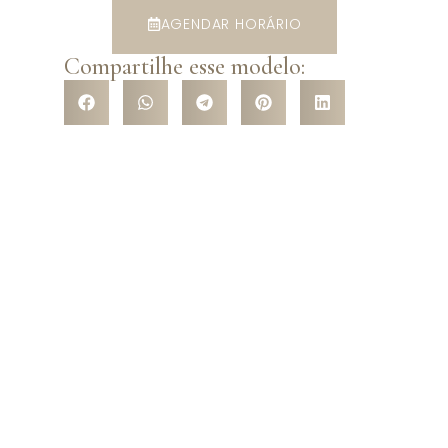
AGENDAR HORÁRIO
Compartilhe esse modelo:
VENHA CONHECER NOSSA
LOJA
Venha nos conhecer pessoalmente e surpreenda-se com a
variedade de modelos que temos a te oferecer! São mais de