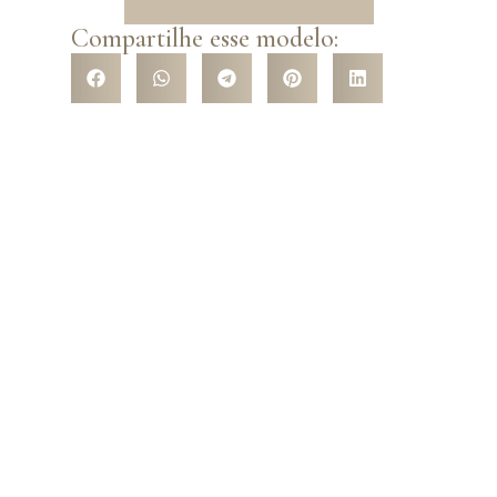
Compartilhe esse modelo:
VENHA CONHECER NOSSA
LOJA
Venha nos conhecer pessoalmente e surpreenda-se com a
variedade de modelos que temos a te oferecer! São mais de
5 mil opções de trajes com os mais variados tipos de