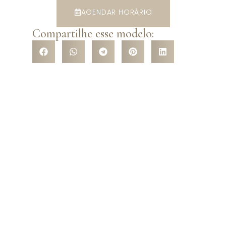
AGENDAR HORÁRIO
Compartilhe esse modelo:
VENHA CONHECER NOSSA
LOJA
Venha nos conhecer pessoalmente e surpreenda-se com a
variedade de modelos que temos a te oferecer! São mais de