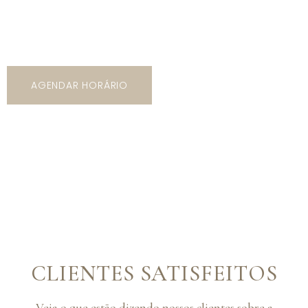
5 mil opções de trajes com os mais variados tipos de
modelos, cores e estilos!
AGENDAR HORÁRIO
CLIENTES SATISFEITOS
Veja o que estão dizendo nossos clientes sobre a