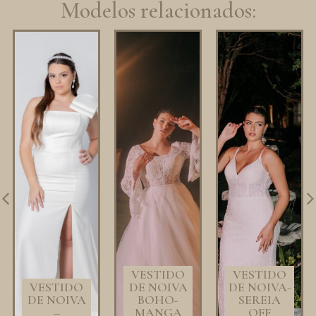
Modelos relacionados:
VESTIDO
VESTIDO
VESTIDO
DE NOIVA
DE NOIVA-
DE NOIVA
BOHO-
SEREIA
–
MANGA
OFF