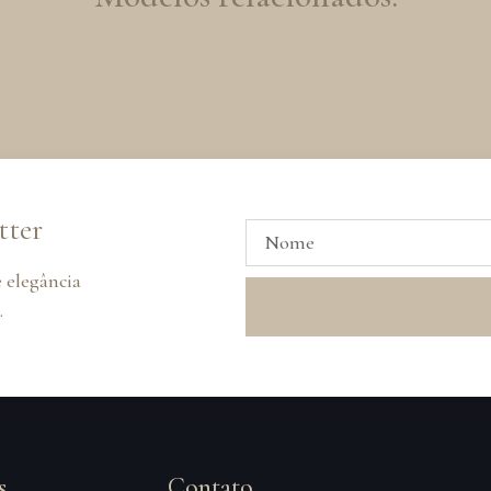
tter
 elegância
.
s
Contato