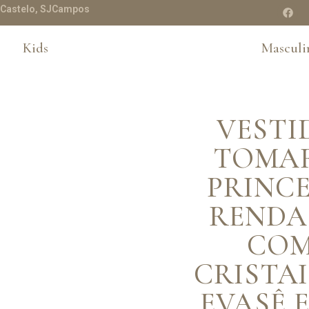
te Castelo, SJCampos
Kids
Masculi
VESTI
TOMAR
PRINCE
RENDA
COM
CRISTAI
EVASÊ 