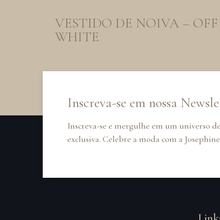
VESTIDO DE NOIVA – OFF
WHITE
Inscreva-se em nossa Newsle
Inscreva-se e mergulhe em um universo de
exclusiva. Celebre a moda com a Josephine
Link