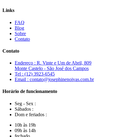
Links
FAQ
Blog
Sobre
Contato
Contato
Endereço : R. Vinte e Um de Abril, 809
Monte Castelo - São José dos Campos
Tel : (12) 3923-6545
Email : contato@josephinenoivas.com.br
Horário de funcionamento
Seg - Sex :
Sábados :
Dom e feriados :
10h às 19h
09h às 14h
fechado