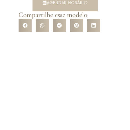
AGENDAR HORÁRIO
Compartilhe esse modelo:
VENHA CONHECER NOSSA
LOJA
Venha nos conhecer pessoalmente e surpreenda-se com a
variedade de modelos que temos a te oferecer! São mais de