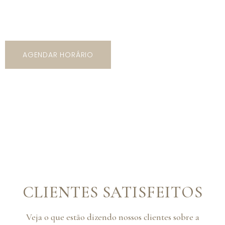
5 mil opções de trajes com os mais variados tipos de
modelos, cores e estilos!
AGENDAR HORÁRIO
CLIENTES SATISFEITOS
Veja o que estão dizendo nossos clientes sobre a