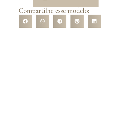
Compartilhe esse modelo:
VENHA CONHECER NOSSA
LOJA
Venha nos conhecer pessoalmente e surpreenda-se com a
variedade de modelos que temos a te oferecer! São mais de
5 mil opções de trajes com os mais variados tipos de