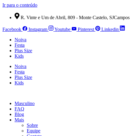
Ir para o conteúdo
R. Vinte e Um de Abril, 809 - Monte Castelo, SJCampos
Facebook
Instagram
Youtube
Pinterest
Linkedin
Noiva
Festa
Plus Size
Kids
Noiva
Festa
Plus Size
Kids
Masculino
FAQ
Blog
Mais
Sobre
Equipe