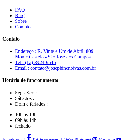
FAQ
Blog
Sobre
Contato
Contato
Endereço : R. Vinte e Um de Abril, 809
Monte Castelo - São José dos Campos
Tel : (12) 3923-6545
Email : contato@josephinenoivas.com.br
Horário de funcionamento
Seg - Sex :
Sábados :
Dom e feriados :
10h às 19h
09h às 14h
fechado
Facebook-f
Jki-instagram-1-light
Pinterest
Youtube