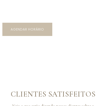
5 mil opções de trajes com os mais variados tipos de
modelos, cores e estilos!
AGENDAR HORÁRIO
CLIENTES SATISFEITOS
Veja o que estão dizendo nossos clientes sobre a