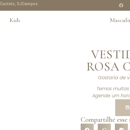
te Castelo, SJCampos
Kids
Masculi
VESTI
ROSA C
Gostaria de 
Temos muitas 
Agende um horá
Compartilhe esse