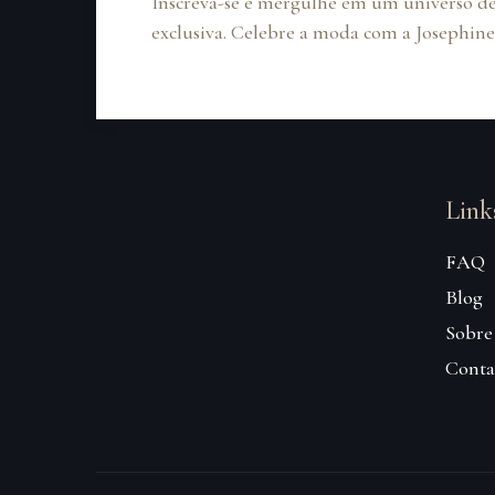
Inscreva-se e mergulhe em um universo de
exclusiva. Celebre a moda com a Josephine
Link
FAQ
Blog
Sobre
Conta