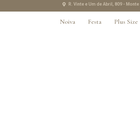
R. Vinte e Um de Abril, 809 - Mon
Noiva
Festa
Plus Size