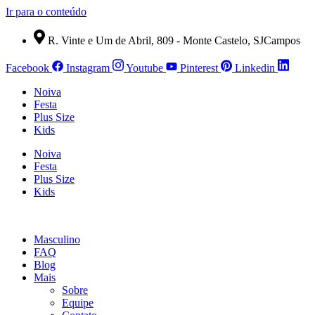
Ir para o conteúdo
R. Vinte e Um de Abril, 809 - Monte Castelo, SJCampos
Facebook
Instagram
Youtube
Pinterest
Linkedin
Noiva
Festa
Plus Size
Kids
Noiva
Festa
Plus Size
Kids
Masculino
FAQ
Blog
Mais
Sobre
Equipe