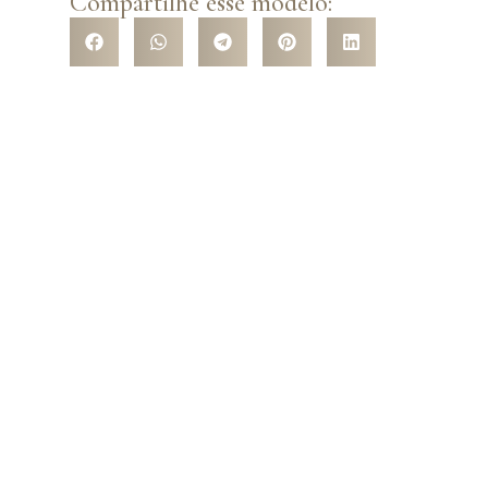
Compartilhe esse modelo:
VENHA CONHECER NOSSA
LOJA
Venha nos conhecer pessoalmente e surpreenda-se com a
variedade de modelos que temos a te oferecer! São mais de
5 mil opções de trajes com os mais variados tipos de
modelos, cores e estilos!