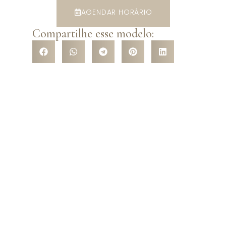
AGENDAR HORÁRIO
Compartilhe esse modelo:
VENHA CONHECER NOSSA
LOJA
Venha nos conhecer pessoalmente e surpreenda-se com a
variedade de modelos que temos a te oferecer! São mais de