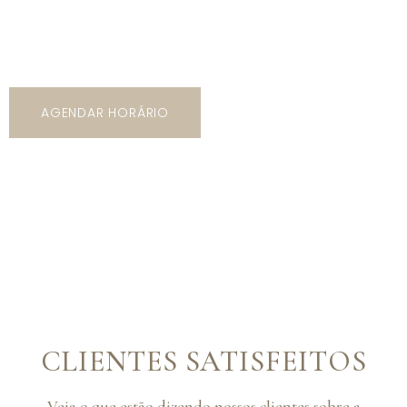
5 mil opções de trajes com os mais variados tipos de
modelos, cores e estilos!
AGENDAR HORÁRIO
CLIENTES SATISFEITOS
Veja o que estão dizendo nossos clientes sobre a