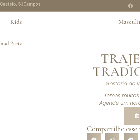
te Castelo, SJCampos
Kids
Masculi
TRAJE
TRADI
Gostaria de 
Temos muitas 
Agende um horá
Compartilhe esse