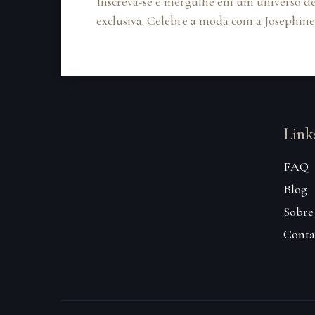
Inscreva-se e mergulhe em um universo de
exclusiva. Celebre a moda com a Josephine
Link
FAQ
Blog
Sobre
Conta