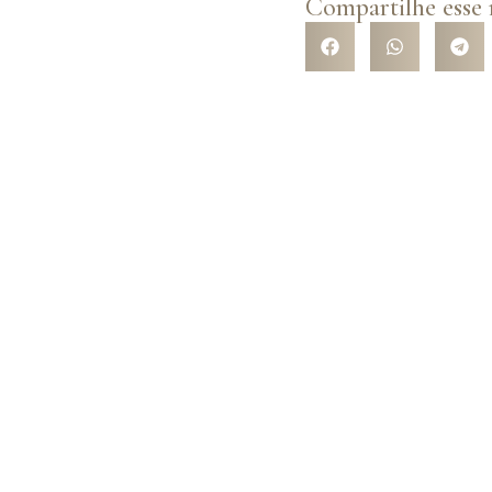
Compartilhe esse
R NOSSA
e com a variedade de
l opções de trajes com