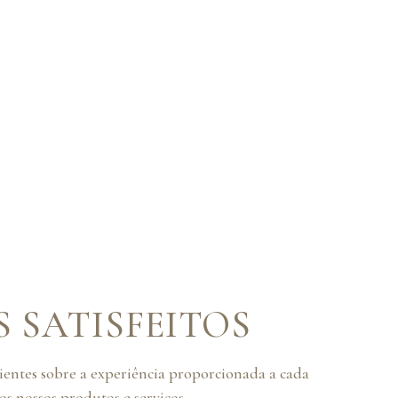
S SATISFEITOS
lientes sobre a experiência proporcionada a cada
s nossos produtos e serviços