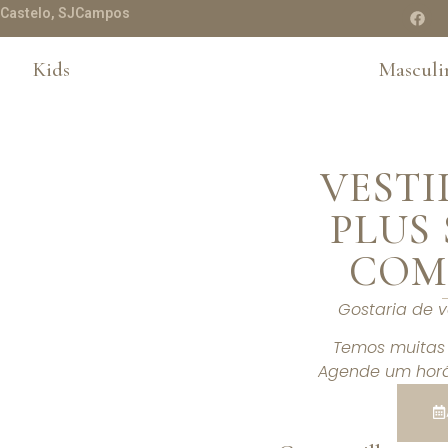
te Castelo, SJCampos
Kids
Masculi
VESTI
PLUS 
COM
Gostaria de 
Temos muitas 
Agende um horá