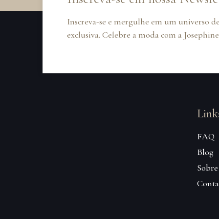
Inscreva-se e mergulhe em um universo de
exclusiva. Celebre a moda com a Josephine
Link
FAQ
Blog
Sobre
Conta