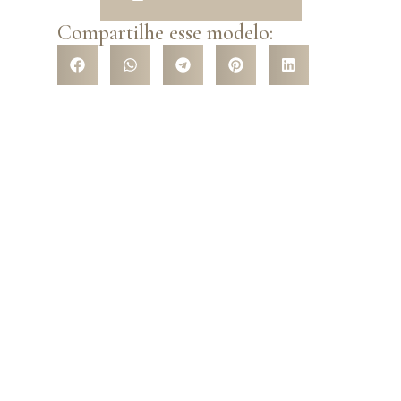
Compartilhe esse modelo:
VENHA CONHECER NOSSA
LOJA
Venha nos conhecer pessoalmente e surpreenda-se com a
variedade de modelos que temos a te oferecer! São mais de
5 mil opções de trajes com os mais variados tipos de