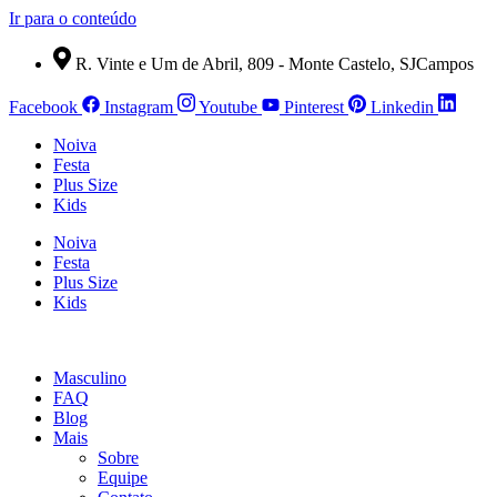
Ir para o conteúdo
R. Vinte e Um de Abril, 809 - Monte Castelo, SJCampos
Facebook
Instagram
Youtube
Pinterest
Linkedin
Noiva
Festa
Plus Size
Kids
Noiva
Festa
Plus Size
Kids
Masculino
FAQ
Blog
Mais
Sobre
Equipe