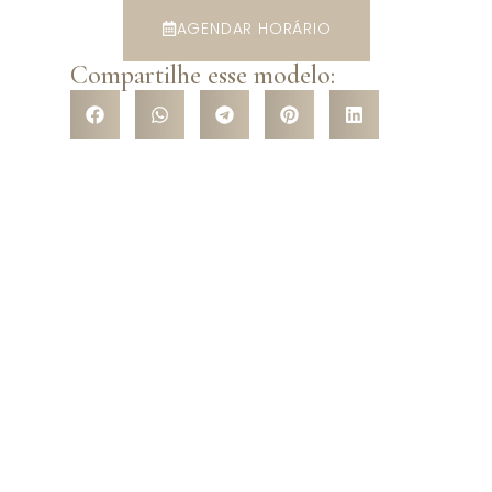
AGENDAR HORÁRIO
Compartilhe esse modelo:
VENHA CONHECER NOSSA
LOJA
Venha nos conhecer pessoalmente e surpreenda-se com a
variedade de modelos que temos a te oferecer! São mais de