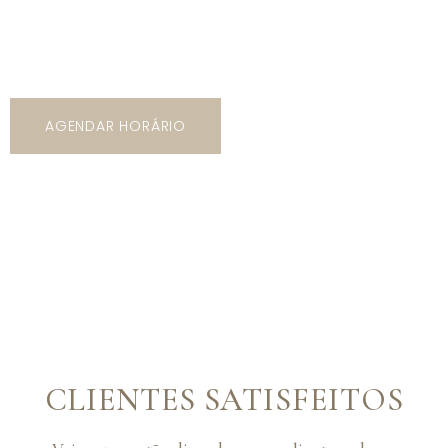
5 mil opções de trajes com os mais variados tipos de
modelos, cores e estilos!
AGENDAR HORÁRIO
CLIENTES SATISFEITOS