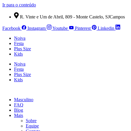
Ir para o conteúdo
R. Vinte e Um de Abril, 809 - Monte Castelo, SJCampos
Facebook
Instagram
Youtube
Pinterest
Linkedin
Noiva
Festa
Plus Size
Kids
Noiva
Festa
Plus Size
Kids
Masculino
FAQ
Blog
Mais
Sobre
Equipe