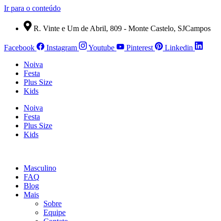
Ir para o conteúdo
R. Vinte e Um de Abril, 809 - Monte Castelo, SJCampos
Facebook
Instagram
Youtube
Pinterest
Linkedin
Noiva
Festa
Plus Size
Kids
Noiva
Festa
Plus Size
Kids
Masculino
FAQ
Blog
Mais
Sobre
Equipe