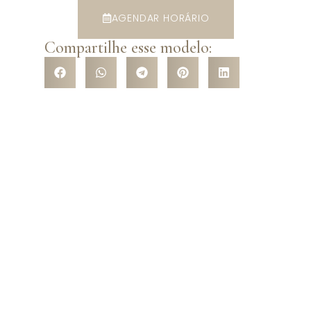
AGENDAR HORÁRIO
Compartilhe esse modelo:
VENHA CONHECER NOSSA
LOJA
Venha nos conhecer pessoalmente e surpreenda-se com a
variedade de modelos que temos a te oferecer! São mais de