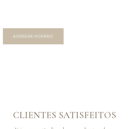
5 mil opções de trajes com os mais variados tipos de
modelos, cores e estilos!
AGENDAR HORÁRIO
CLIENTES SATISFEITOS