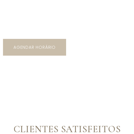
Venha nos conhecer pessoalmente e surpreenda-se com a
variedade de modelos que temos a te oferecer! São mais de
5 mil opções de trajes com os mais variados tipos de
modelos, cores e estilos!
AGENDAR HORÁRIO
CLIENTES SATISFEITOS