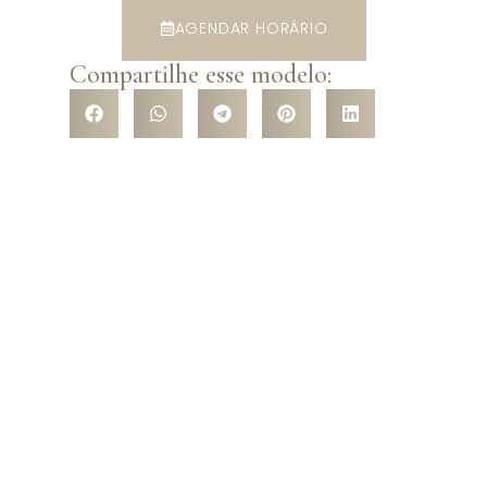
AGENDAR HORÁRIO
Compartilhe esse modelo:
VENHA CONHECER NOSSA
LOJA
Venha nos conhecer pessoalmente e surpreenda-se com a
variedade de modelos que temos a te oferecer! São mais de