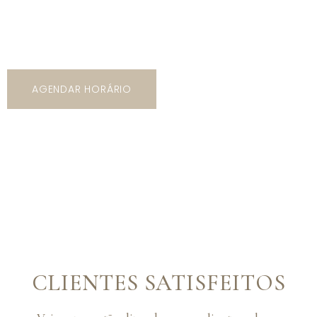
5 mil opções de trajes com os mais variados tipos de
modelos, cores e estilos!
AGENDAR HORÁRIO
CLIENTES SATISFEITOS