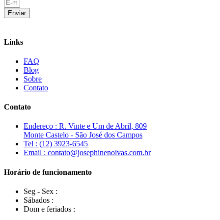
Enviar
Links
FAQ
Blog
Sobre
Contato
Contato
Endereço : R. Vinte e Um de Abril, 809
Monte Castelo - São José dos Campos
Tel : (12) 3923-6545
Email : contato@josephinenoivas.com.br
Horário de funcionamento
Seg - Sex :
Sábados :
Dom e feriados :