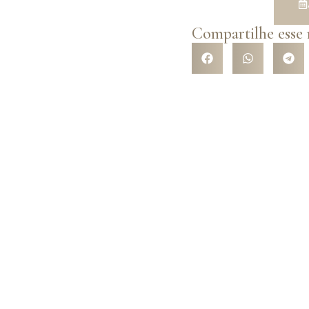
Compartilhe esse
R NOSSA
e com a variedade de
l opções de trajes com