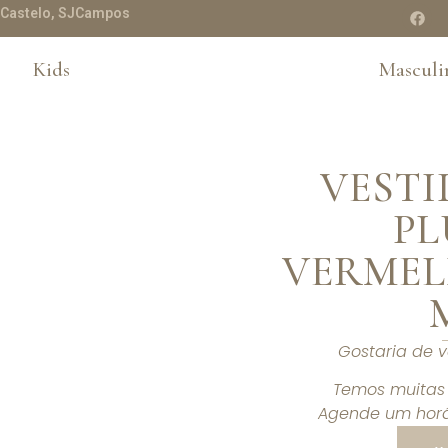
te Castelo, SJCampos
Kids
Masculi
VESTI
PL
VERMEL
Gostaria de 
Temos muitas 
Agende um horá