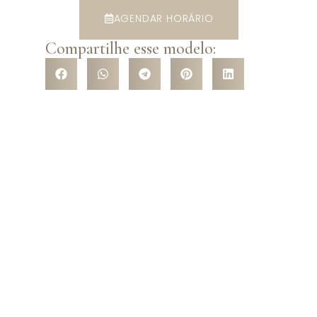
AGENDAR HORÁRIO
Compartilhe esse modelo:
VENHA CONHECER NOSSA
LOJA
Venha nos conhecer pessoalmente e surpreenda-se com a
variedade de modelos que temos a te oferecer! São mais de