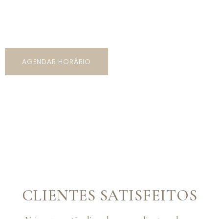
5 mil opções de trajes com os mais variados tipos de
modelos, cores e estilos!
AGENDAR HORÁRIO
CLIENTES SATISFEITOS