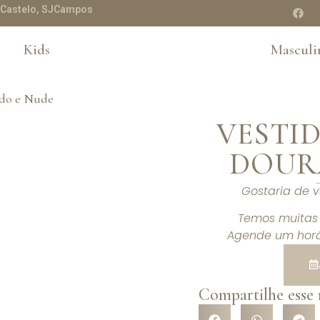
te Castelo, SJCampos
Kids
Masculi
VESTID
DOUR
Gostaria de 
Temos muitas 
Agende um horá
Compartilhe esse