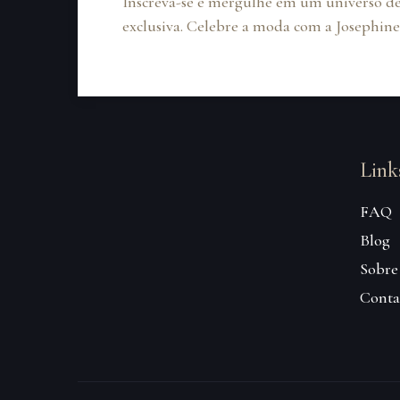
Inscreva-se e mergulhe em um universo de
exclusiva. Celebre a moda com a Josephine
Link
FAQ
Blog
Sobre
Conta