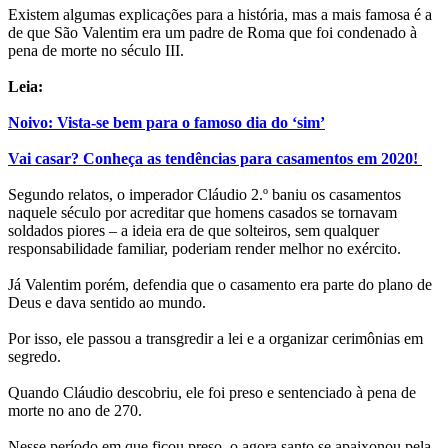
Existem algumas explicações para a história, mas a mais famosa é a
de que São Valentim era um padre de Roma que foi condenado à
pena de morte no século III.
Leia:
Noivo: Vista-se bem para o famoso dia do ‘sim’
Vai casar? Conheça as tendências para casamentos em 2020!
Segundo relatos, o imperador Cláudio 2.º baniu os casamentos
naquele século por acreditar que homens casados se tornavam
soldados piores – a ideia era de que solteiros, sem qualquer
responsabilidade familiar, poderiam render melhor no exército.
Já Valentim porém, defendia que o casamento era parte do plano de
Deus e dava sentido ao mundo.
Por isso, ele passou a transgredir a lei e a organizar cerimônias em
segredo.
Quando Cláudio descobriu, ele foi preso e sentenciado à pena de
morte no ano de 270.
Nesse período em que ficou preso, o agora santo se apaixonou pela