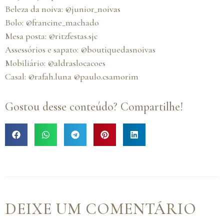
Beleza da noiva: @junior_noivas
Bolo: @francine_machado
Mesa posta: @ritzfestas.sjc
Assessórios e sapato: @boutiquedasnoivas
Mobiliário: @aldraslocacoes
Casal: @rafah.luna @paulo.csamorim
Gostou desse conteúdo? Compartilhe!
DEIXE UM COMENTÁRIO