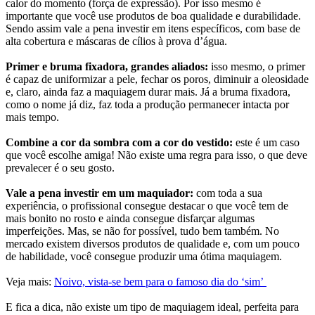
calor do momento (força de expressão). Por isso mesmo é
importante que você use produtos de boa qualidade e durabilidade.
Sendo assim vale a pena investir em itens específicos, com base de
alta cobertura e máscaras de cílios à prova d’água.
Primer e bruma fixadora, grandes aliados:
isso mesmo, o primer
é capaz de uniformizar a pele, fechar os poros, diminuir a oleosidade
e, claro, ainda faz a maquiagem durar mais. Já a bruma fixadora,
como o nome já diz, faz toda a produção permanecer intacta por
mais tempo.
Combine a cor da sombra com a cor do vestido:
este é um caso
que você escolhe amiga! Não existe uma regra para isso, o que deve
prevalecer é o seu gosto.
Vale a pena investir em um maquiador:
com toda a sua
experiência, o profissional consegue destacar o que você tem de
mais bonito no rosto e ainda consegue disfarçar algumas
imperfeições. Mas, se não for possível, tudo bem também. No
mercado existem diversos produtos de qualidade e, com um pouco
de habilidade, você consegue produzir uma ótima maquiagem.
Veja mais:
Noivo, vista-se bem para o famoso dia do ‘sim’
E fica a dica, não existe um tipo de maquiagem ideal, perfeita para