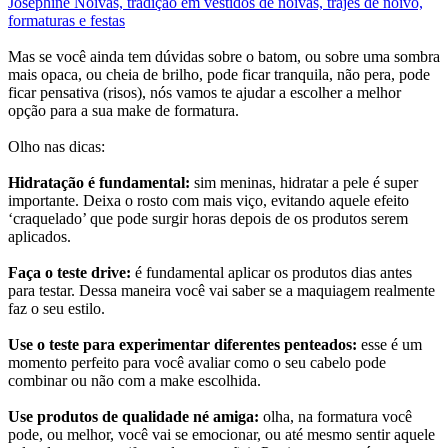
Josephine Noivas, tradição em vestidos de noivas, trajes de noivo,
formaturas e festas
Mas se você ainda tem dúvidas sobre o batom, ou sobre uma sombra
mais opaca, ou cheia de brilho, pode ficar tranquila, não pera, pode
ficar pensativa (risos), nós vamos te ajudar a escolher a melhor
opção para a sua make de formatura.
Olho nas dicas:
Hidratação é fundamental:
sim meninas, hidratar a pele é super
importante. Deixa o rosto com mais viço, evitando aquele efeito
‘craquelado’ que pode surgir horas depois de os produtos serem
aplicados.
Faça o teste drive:
é fundamental aplicar os produtos dias antes
para testar. Dessa maneira você vai saber se a maquiagem realmente
faz o seu estilo.
Use o teste para experimentar diferentes penteados:
esse é um
momento perfeito para você avaliar como o seu cabelo pode
combinar ou não com a make escolhida.
Use produtos de qualidade né amiga:
olha, na formatura você
pode, ou melhor, você vai se emocionar, ou até mesmo sentir aquele