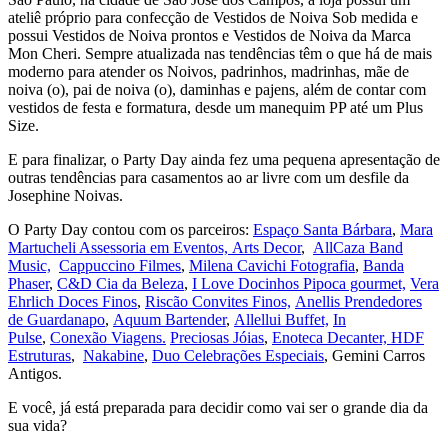
ateliê próprio para confecção de Vestidos de Noiva Sob medida e
possui Vestidos de Noiva prontos e Vestidos de Noiva da Marca
Mon Cheri. Sempre atualizada nas tendências têm o que há de mais
moderno para atender os Noivos, padrinhos, madrinhas, mãe de
noiva (o), pai de noiva (o), daminhas e pajens, além de contar com
vestidos de festa e formatura, desde um manequim PP até um Plus
Size.
E para finalizar, o Party Day ainda fez uma pequena apresentação de
outras tendências para casamentos ao ar livre com um desfile da
Josephine Noivas.
O Party Day contou com os parceiros:
Espaço Santa Bárbara
,
Mara
Martucheli Assessoria em Eventos,
Arts Decor
,
AllCaza Band
Music,
Cappuccino Filmes
,
Milena Cavichi Fotografia
,
Banda
Phaser
,
C&D Cia da Beleza
,
I Love Docinhos Pipoca gourmet,
Vera
Ehrlich Doces Finos
,
Riscão Convites Finos,
Anellis Prendedores
de Guardanapo
,
Aquum Bartender
,
Allellui Buffet,
In
Pulse
,
Conexão Viagens.
Preciosas Jóias
,
Enoteca Decanter,
HDF
Estruturas
,
Nakabine
,
Duo Celebrações Especiais
, Gemini Carros
Antigos.
E você, já está preparada para decidir como vai ser o grande dia da
sua vida?