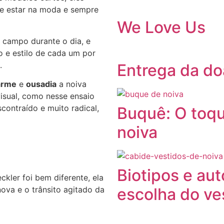
e estar na moda e sempre
We Love Us
campo durante o dia, e
o e estilo de cada um por
.
Entrega da do
arme
e
ousadia
a noiva
visual, como nesse ensaio
contraído e muito radical,
Buquê: O toque
noiva
Biotipos e au
ckler foi bem diferente, ela
escolha do ves
nova e o trânsito agitado da