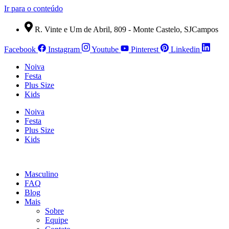
Ir para o conteúdo
R. Vinte e Um de Abril, 809 - Monte Castelo, SJCampos
Facebook
Instagram
Youtube
Pinterest
Linkedin
Noiva
Festa
Plus Size
Kids
Noiva
Festa
Plus Size
Kids
Masculino
FAQ
Blog
Mais
Sobre
Equipe