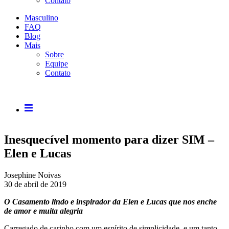
Contato
Masculino
FAQ
Blog
Mais
Sobre
Equipe
Contato
Inesquecível momento para dizer SIM –
Elen e Lucas
Josephine Noivas
30 de abril de 2019
O Casamento lindo e inspirador da Elen e Lucas que nos enche
de amor e muita alegria
Carregado de carinho com um espírito de simplicidade, e um tanto