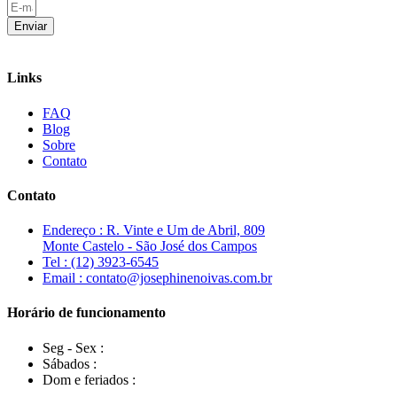
Enviar
Links
FAQ
Blog
Sobre
Contato
Contato
Endereço : R. Vinte e Um de Abril, 809
Monte Castelo - São José dos Campos
Tel : (12) 3923-6545
Email : contato@josephinenoivas.com.br
Horário de funcionamento
Seg - Sex :
Sábados :
Dom e feriados :