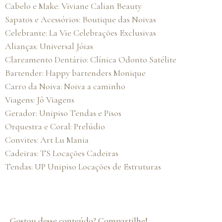
Cabelo e Make:
Viviane Calian Beauty
Sapatos e Acessórios:
Boutique das Noivas
Celebrante:
La Vie Celebrações Exclusivas
Alianças:
Universal Jóias
Clareamento Dentário:
Clínica Odonto Satélite
Bartender:
Happy bartenders Monique
Carro da Noiva:
Noiva a caminho
Viagens:
Jô Viagens
Gerador:
Unipiso Tendas e Pisos
Orquestra e Coral:
Prelúdio
Convites:
Art Lu Mania
Cadeiras:
TS Locações Cadeiras
Tendas:
UP Unipiso Locações de Estruturas
Gostou desse conteúdo? Compartilhe!