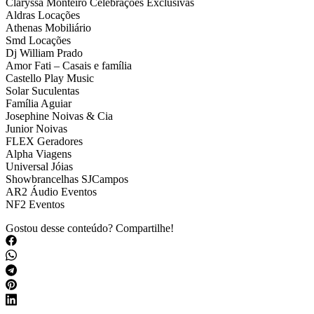
Claryssa Monteiro Celebrações Exclusivas
Aldras Locações
Athenas Mobiliário
Smd Locações
Dj William Prado
Amor Fati – Casais e família
Castello Play Music
Solar Suculentas
Família Aguiar
Josephine Noivas & Cia
Junior Noivas
FLEX Geradores
Alpha Viagens
Universal Jóias
Showbrancelhas SJCampos
AR2 Áudio Eventos
NF2 Eventos
Gostou desse conteúdo? Compartilhe!