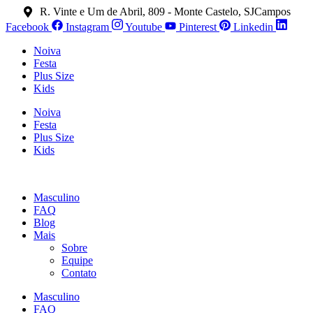
Ir
R. Vinte e Um de Abril, 809 - Monte Castelo, SJCampos
para
Facebook
Instagram
Youtube
Pinterest
Linkedin
o
conteúdo
Noiva
Festa
Plus Size
Kids
Noiva
Festa
Plus Size
Kids
Masculino
FAQ
Blog
Mais
Sobre
Equipe
Contato
Masculino
FAQ