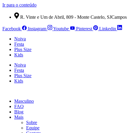
Ir para o conteúdo
R. Vinte e Um de Abril, 809 - Monte Castelo, SJCampos
Facebook
Instagram
Youtube
Pinterest
Linkedin
Noiva
Festa
Plus Size
Kids
Noiva
Festa
Plus Size
Kids
Masculino
FAQ
Blog
Mais
Sobre
Equipe