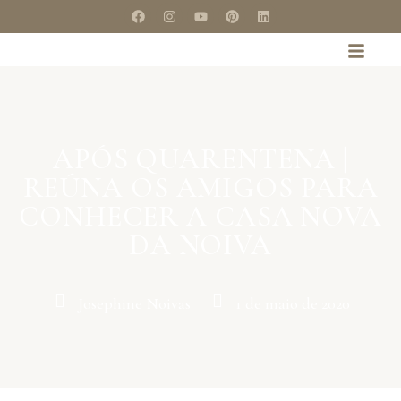
APÓS QUARENTENA |
REÚNA OS AMIGOS PARA
CONHECER A CASA NOVA
DA NOIVA
Josephine Noivas
1 de maio de 2020