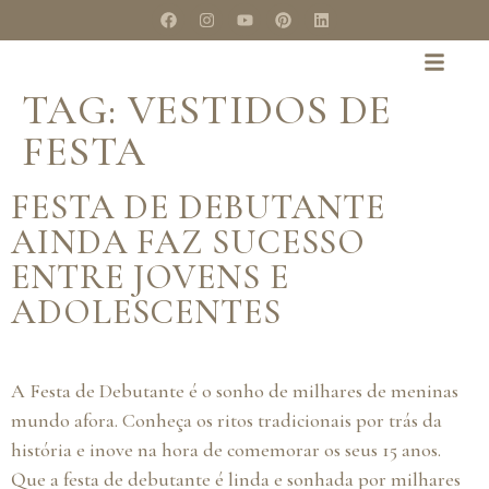
TAG:
VESTIDOS DE
FESTA
FESTA DE DEBUTANTE
AINDA FAZ SUCESSO
ENTRE JOVENS E
ADOLESCENTES
A Festa de Debutante é o sonho de milhares de meninas
mundo afora. Conheça os ritos tradicionais por trás da
história e inove na hora de comemorar os seus 15 anos.
Que a festa de debutante é linda e sonhada por milhares