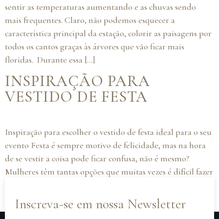
sentir as temperaturas aumentando e as chuvas sendo
mais frequentes. Claro, não podemos esquecer a
característica principal da estação, colorir as paisagens por
todos os cantos graças às árvores que vão ficar mais
floridas. Durante essa […]
INSPIRAÇÃO PARA
VESTIDO DE FESTA
Inspiração para escolher o vestido de festa ideal para o seu
evento Festa é sempre motivo de felicidade, mas na hora
de se vestir a coisa pode ficar confusa, não é mesmo?
Mulheres têm tantas opções que muitas vezes é difícil fazer
a escolha correta. Para facilitar, separamos três opções para
evento sociais e casamento […]
Inscreva-se em nossa Newsletter