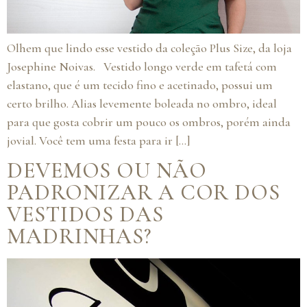
Olhem que lindo esse vestido da coleção Plus Size, da loja
Josephine Noivas. Vestido longo verde em tafetá com
elastano, que é um tecido fino e acetinado, possui um
certo brilho. Alias levemente boleada no ombro, ideal
para que gosta cobrir um pouco os ombros, porém ainda
jovial. Você tem uma festa para ir […]
DEVEMOS OU NÃO
PADRONIZAR A COR DOS
VESTIDOS DAS
MADRINHAS?