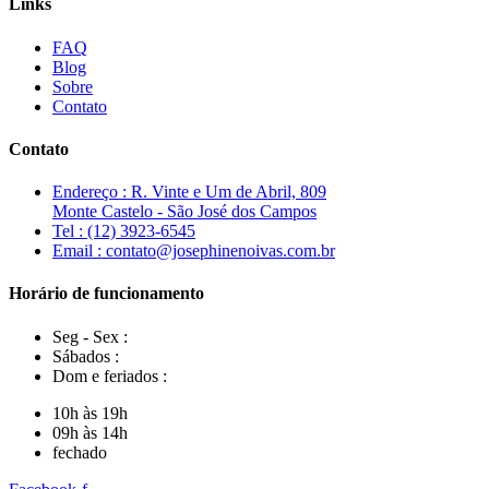
Links
FAQ
Blog
Sobre
Contato
Contato
Endereço : R. Vinte e Um de Abril, 809
Monte Castelo - São José dos Campos
Tel : (12) 3923-6545
Email : contato@josephinenoivas.com.br
Horário de funcionamento
Seg - Sex :
Sábados :
Dom e feriados :
10h às 19h
09h às 14h
fechado