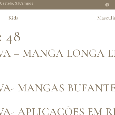
te Castelo, SJCampos
Kids
Masculi
:
48
IVA – MANGA LONGA E
IVA- MANGAS BUFANT
IVA- APLICAÇÕES EM