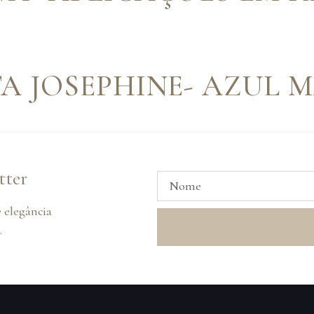
TA JOSEPHINE- AZUL
TA JOSEPHINE- VERME
tter
 elegância
.