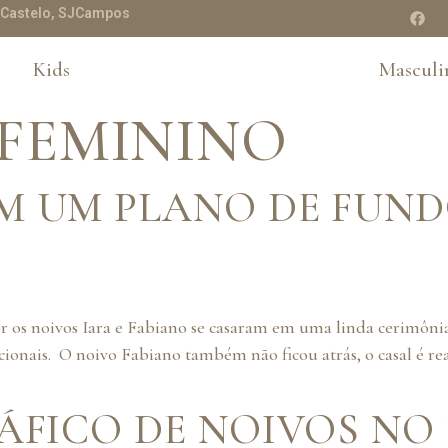
te Castelo, SJCampos
Kids
Masculi
 FEMININO
 UM PLANO DE FUNDO
os noivos Iara e Fabiano se casaram em uma linda cerimônia
sacionais. O noivo Fabiano também não ficou atrás, o casal 
ÁFICO DE NOIVOS NO