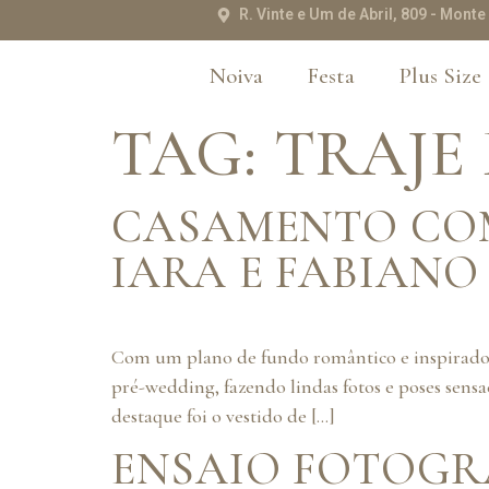
R. Vinte e Um de Abril, 809 - Mon
Noiva
Festa
Plus Size
TAG:
TRAJE
CASAMENTO COM
IARA E FABIANO
Com um plano de fundo romântico e inspirador 
pré-wedding, fazendo lindas fotos e poses sen
destaque foi o vestido de […]
ENSAIO FOTOGR