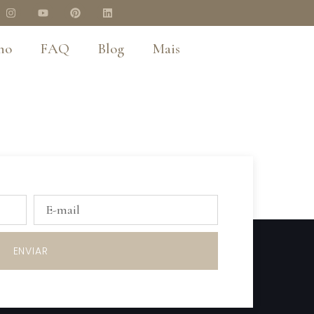
no
FAQ
Blog
Mais
ouxemos dicas e inspirações para você arrasar.
ENVIAR