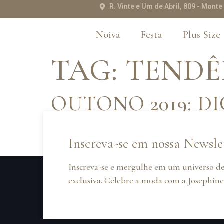
R. Vinte e Um de Abril, 809 - Mon
Noiva
Festa
Plus Size
TAG:
TENDÊ
OUTONO 2019: D
Inscreva-se em nossa Newsle
Na última quarta-feira (20) começou o Outono 201
Inscreva-se e mergulhe em um universo de
exclusiva. Celebre a moda com a Josephine