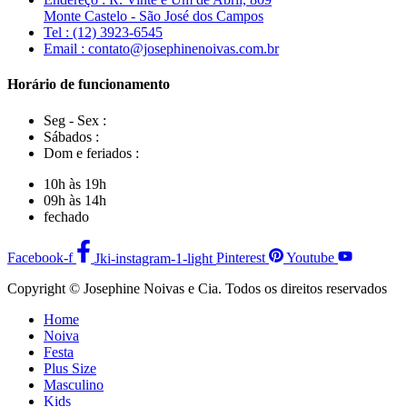
Monte Castelo - São José dos Campos
Tel : (12) 3923-6545
Email : contato@josephinenoivas.com.br
Horário de funcionamento
Seg - Sex :
Sábados :
Dom e feriados :
10h às 19h
09h às 14h
fechado
Facebook-f
Jki-instagram-1-light
Pinterest
Youtube
Copyright © Josephine Noivas e Cia. Todos os direitos reservados
Home
Noiva
Festa
Plus Size
Masculino
Kids