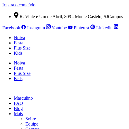
Ir para o conteúdo
R. Vinte e Um de Abril, 809 - Monte Castelo, SJCampos
Facebook
Instagram
Youtube
Pinterest
Linkedin
Noiva
Festa
Plus Size
Kids
Noiva
Festa
Plus Size
Kids
Masculino
FAQ
Blog
Mais
Sobre
Equipe